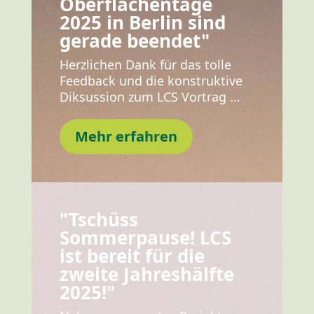
Oberflächentage
2025 in Berlin sind
gerade beendet"
Herzlichen Dank für das tolle
Feedback und die konstruktive
Diksussion zum LCS Vortrag …
Mehr erfahren
"Tschüss
Sommerpause! LCS
ist bereit für die
zweite Jahreshälfte
2025!"