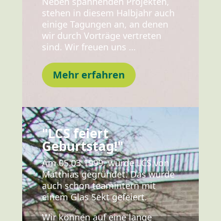
Neben spannenden Projekten,
stehen in diesem Halbjahr auch
einige Tagungen an, an denen
wir durch Vorträge vertreten
sind. Wir freuen uns
…
Mehr erfahren
"LCS feiert
Geburtstag!"
Am 05.03.1999, wurde LCS von
Matthias gegründet. Das wurde
auch schon teamintern mit
einem Glas Sekt gefeiert.
Wir können auf eine lange